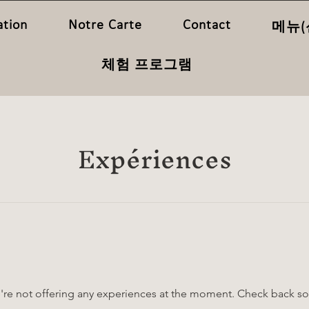
ation
Notre Carte
Contact
메뉴(
체험 프로그램
Expériences
re not offering any experiences at the moment. Check back s