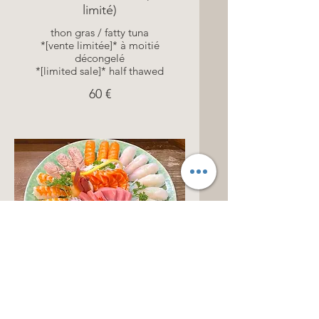
limité)
thon gras / fatty tuna
*[vente limitée]* à moitié
décongelé
*[limited sale]* half thawed
60 €
MOKUREN - TORO
1 portion de Sashimi +Sushi