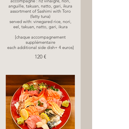
accompagné : riz vinaigré, nori,
anguille, takuan, natto, gari, ikura
assortment of Sashimi with Toro
(fatty tuna)
served with: vinegared rice, nori,
eel, takuan, natto, gari, ikura
[chaque accompagnement
supplémentaire
each additional side dish+ 4 euros]
120 €